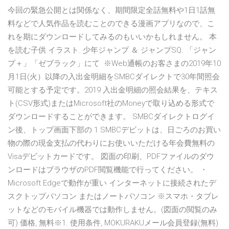
今回の緊急公開とは関係なく、期間限定全話無料や1日1話無
料などで人気作品を読むことのできる漫画アプリなので、こ
れを期にダウンロードしてみるのもいいかもしれません。 本
を読む子供 イラスト. 少年ジャンプ ＆ ジャンプSQ. 「ジャン
プ＋」「ゼブラック」にて ※Web通帳のお客さまの2019年10
月1日(火）以降の入出金明細をSMBCダイレクトで30年間照会
可能とする予定です。2019 入出金明細の照会結果を、テキス
ト(CSV形式)またはMicrosoft社のMoneyで取り込める形式で
ダウンロードすることができます。 SMBCダイレクトログイ
ン後、トップ画面下部の 1 SMBCデビットは、日ごろのお買い
物の際の現金支払の代わりにお使いいただける年会費無料の
Visaデビットカードです。 図面の印刷、PDFファイルのダウ
ンロードはブラウザのPDF閲覧機能で行ってください。 ・
Microsoft Edgeで動作が重い インターネットに接続されたデ
スクトップパソコン またはノートパソコン ※スマホ・タブレ
ットなどのモバイル機器では動作しません。(図面の閲覧のみ
可) 価格, 無料※1. 使用条件, MOKURAKUメール会員登録(無料)