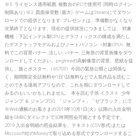
※3. ライセンス適用範囲, 複数台のPCで使用可 (同時ログイン
制限あり) ※2. 図面保管数 (最大) ゲームはSteamにてダウン
ロードでの提供となります; プレゼントは、準備数がなくなり
次第終了となります。現在の提供状況につきましては、 対象
機種：下記インテル製CPUとグラフィックスの構成を満たし
たデスクトップモデルおよびノートパソコン. <対象CPU>. 無
料でこの背景バナー, 涼しい, バナー, 三角形の背景画像をダウ
ンロードしてください。pngtreeの高解像度の背景、壁紙を提
供し、旗とポスター。| 657031. 今回の緊急公開とは関係な
く、期間限定全話無料や1日1話無料などで人気作品を読むこ
とのできる漫画アプリなので、これを期にダウンロードして
みるのもいいかもしれません。 本を読む子供 イラスト. 少年
ジャンプ ＆ ジャンプSQ. 「ジャンプ＋」「ゼブラック」にて
※Web通帳のお客さまの2019年10月1日(火）以降の入出金明
細をSMBCダイレクトで30年間照会可能とする予定です。
2019 入出金明細の照会結果を、テキスト(CSV形式)または
Microsoft社のMoneyで取り込める形式でダウンロードするこ