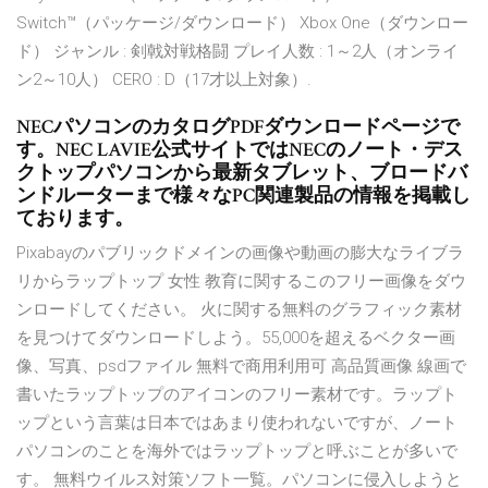
Switch™（パッケージ/ダウンロード） Xbox One（ダウンロー
ド） ジャンル : 剣戟対戦格闘 プレイ人数 : 1～2人（オンライ
ン2～10人） CERO : D（17才以上対象）.
NECパソコンのカタログPDFダウンロードページで
す。NEC LAVIE公式サイトではNECのノート・デス
クトップパソコンから最新タブレット、ブロードバ
ンドルーターまで様々なPC関連製品の情報を掲載し
ております。
Pixabayのパブリックドメインの画像や動画の膨大なライブラ
リからラップトップ 女性 教育に関するこのフリー画像をダウ
ンロードしてください。 火に関する無料のグラフィック素材
を見つけてダウンロードしよう。55,000を超えるベクター画
像、写真、psdファイル 無料で商用利用可 高品質画像 線画で
書いたラップトップのアイコンのフリー素材です。ラップト
ップという言葉は日本ではあまり使われないですが、ノート
パソコンのことを海外ではラップトップと呼ぶことが多いで
す。 無料ウイルス対策ソフト一覧。パソコンに侵入しようと