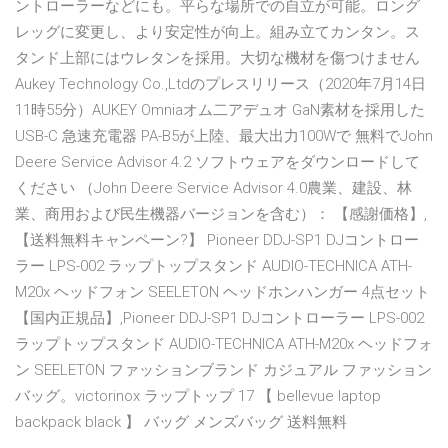
ントローラーなどにも。平らな場所での自立が可能。ロング
レッグに変更し、より安定性が向上。組み立てカンタン。ス
タンド上部にはウレタンを採用。大切な機材を傷つけません
Aukey Technology Co.,Ltdのプレスリリース（2020年7月14日
11時55分）AUKEY Omniaオム二アデュオ GaN素材を採用した
USB-C 急速充電器 PA-B5が上陸、最大出力100Wで 無料でJohn
Deere Service Advisor 4.2 ソフトウェアをダウンロードして
ください （John Deere Service Advisor 4.0農業、建設、林
業、商用および民生機器バージョンを含む）： 【感謝価格】,
【送料無料キャンペーン?】 Pioneer DDJ-SP1 DJコントロー
ラー LPS-002 ラップトップスタンド AUDIO-TECHNICA ATH-
M20x ヘッドフォン SEELETON ヘッドホンハンガー 4点セット
【国内正規品】,Pioneer DDJ-SP1 DJコントローラー LPS-002
ラップトップスタンド AUDIO-TECHNICA ATH-M20x ヘッドフォ
ン SEELETON ファッションブランド カジュアル ファッション
バッグ。victorinox ラップトップ 17 【 bellevue laptop
backpack black 】 バッグ メンズバッグ 送料無料