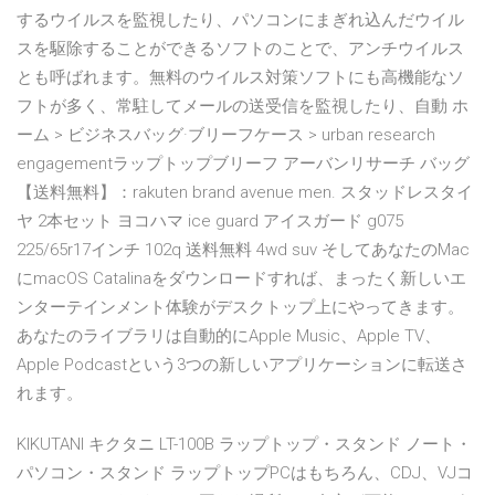
するウイルスを監視したり、パソコンにまぎれ込んだウイル
スを駆除することができるソフトのことで、アンチウイルス
とも呼ばれます。無料のウイルス対策ソフトにも高機能なソ
フトが多く、常駐してメールの送受信を監視したり、自動 ホ
ーム > ビジネスバッグ·ブリーフケース > urban research
engagementラップトップブリーフ アーバンリサーチ バッグ
【送料無料】：rakuten brand avenue men. スタッドレスタイ
ヤ 2本セット ヨコハマ ice guard アイスガード g075
225/65r17インチ 102q 送料無料 4wd suv そしてあなたのMac
にmacOS Catalinaをダウンロードすれば、まったく新しいエ
ンターテインメント体験がデスクトップ上にやってきます。
あなたのライブラリは自動的にApple Music、Apple TV、
Apple Podcastという3つの新しいアプリケーションに転送さ
れます。
KIKUTANI キクタニ LT-100B ラップトップ・スタンド ノート・
パソコン・スタンド ラップトップPCはもちろん、CDJ、VJコ