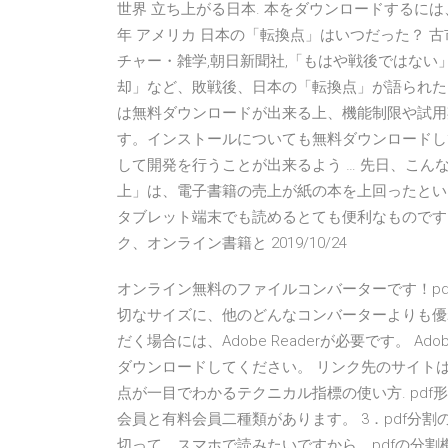
世界 立ち上がる日本. 本をダウンロードするには
年 アメリカ 日本の「転換点」はいつだった？ 古
チャー・雑学,朝日新聞社,「もはや戦後ではな
却」など、敗戦後、日本の「転換点」が語られたこ
は無料ダウンロードが出来る上、機能制限や試用
す。インストールについても無料ダウンロードして
して開発を行うことが出来るよう … 先日、こんな
上」は、電子書籍の売上が紙の本を上回ったというニュー
タブレット端末でも読めるとても便利なものです
ク、オンライン書籍と 2019/10/24
オンライン無料のファイルコンバーターです！pd
切なサイズに、他のどんなコンバーターよりも優
だく場合には、Adobe Readerが必要です。 A
ダウンロードしてください。 リンク先のサイトはAd
点が一目でわかるテクニカル指標の使い方. pdf形
会員と有料会員二種類があります。 3．pdf分割の
切って、スマホで読みたいですから、pdfの分割