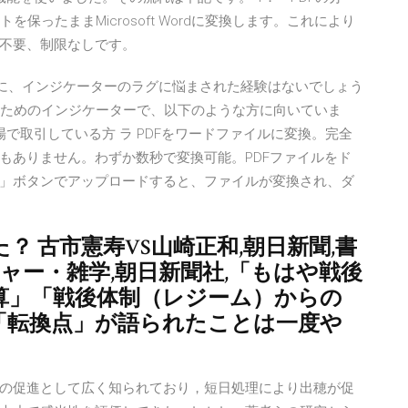
保ったままMicrosoft Wordに変換します。これにより
不要、制限なしです。
を分析する際に、インジケーターのラグに悩まされた経験はないでしょう
点を分析するためのインジケーターで、以下のような方に向いていま
場で取引している方 ラ PDFをワードファイルに変換。完全
もありません。わずか数秒で変換可能。PDFファイルをド
」ボタンでアップロードすると、ファイルが変換され、ダ
 古市憲寿VS山崎正和,朝日新聞,書
チャー・雑学,朝日新聞社,「もはや戦後
算」「戦後体制（レジーム）からの
「転換点」が語られたことは一度や
の促進として広く知られており，短日処理により出穂が促