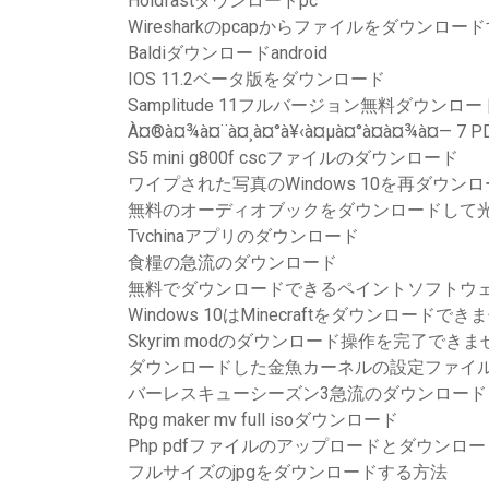
Holdfastダウンロードpc
Wiresharkのpcapからファイルをダウンロー
Baldiダウンロードandroid
IOS 11.2ベータ版をダウンロード
Samplitude 11フルバージョン無料ダウンロー
À¤®à¤¾à¤¨à¤¸à¤°à¥‹à¤µà¤°à¤­à¤¾à¤—
S5 mini g800f cscファイルのダウンロード
ワイプされた写真のWindows 10を再ダウン
無料のオーディオブックをダウンロードして
Tvchinaアプリのダウンロード
食糧の急流のダウンロード
無料でダウンロードできるペイントソフトウ
Windows 10はMinecraftをダウンロードでき
Skyrim modのダウンロード操作を完了でき
ダウンロードした金魚カーネルの設定ファイ
バーレスキューシーズン3急流のダウンロード
Rpg maker mv full isoダウンロード
Php pdfファイルのアップロードとダウンロー
フルサイズのjpgをダウンロードする方法