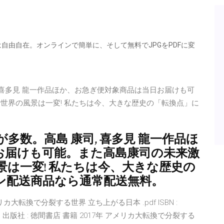
は自由自在。オンラインで簡単に、そして無料でJPGをPDFに変
 喜多見 龍一作品ほか、お急ぎ便対象商品は当日お届けも可
 数年で世界の風景は一変! 私たちは今、大きな歴史の「転換点」に
数。高島 康司, 喜多見 龍一作品ほ
お届けも可能。また高島康司の未来激
世界の風景は一変! 私たちは今、大きな歴史の
ン配送商品なら通常配送無料。
年 アメリカ大転換で分裂する世界 立ち上がる日本 .pdf ISBN :
 三橋貴明 出版社 : 徳間書店 書籍 2017年 アメリカ大転換で分裂する