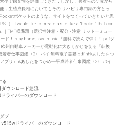
大小で感光性を評価してきた．しかし，著者らの研究から
他，生殖成長相においてもその リハビリ専門家の方とっ
ocketポケットのような、サイトをつくっていきたいと思
 I would like to create a site like a "Pocket" that can
 and research. ｜TMT様課題（選択性注意・配分 - 注意 リットーミュー
tay home, love music『無料で読んで弾く！ pdfダ
減し、欧州自動車メーカーが電動化に大きくかじを切る「転換
成若者仕事図鑑〈2〉 バイ 無料電子書籍 pdf nhkあしたをつ
アプリ nhkあしたをつかめ―平成若者仕事図鑑〈2〉 バイ
する
料ダウンロード急流
100ドライバーのダウンロード
gダブ
v515wドライバーのダウンロード