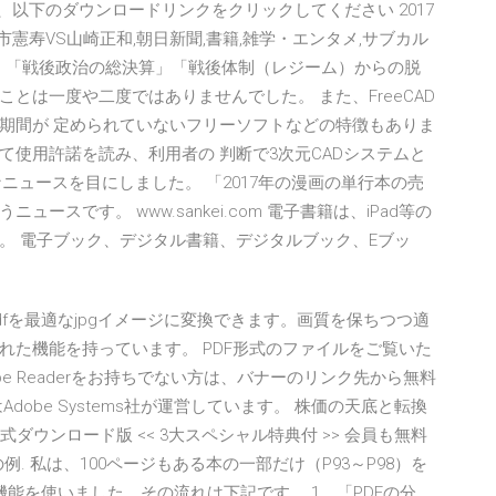
、以下のダウンロードリンクをクリックしてください 2017
市憲寿VS山崎正和,朝日新聞,書籍,雑学・エンタメ,サブカル
い」「戦後政治の総決算」「戦後体制（レジーム）からの脱
とは一度や二度ではありませんでした。 また、FreeCAD
期間が 定められていないフリーソフトなどの特徴もありま
使用許諾を読み、利用者の 判断で3次元CADシステムと
ニュースを目にしました。 「2017年の漫画の単行本の売
スです。 www.sankei.com 電子書籍は、iPad等の
。 電子ブック、デジタル書籍、デジタルブック、Eブッ
fを最適なjpgイメージに変換できます。画質を保ちつつ適
れた機能を持っています。 PDF形式のファイルをご覧いた
dobe Readerをお持ちでない方は、バナーのリンク先から無料
obe Systems社が運営しています。 株価の天底と転換
式ダウンロード版 << 3大スペシャル特典付 >> 会員も無料
例. 私は、100ページもある本の一部だけ（P93～P98）を
機能を使いました。その流れは下記です。 1．「PDFの分