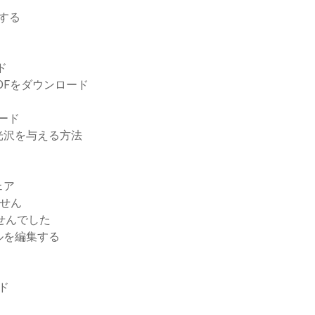
ドする
ド
 7 PDFをダウンロード
ロード
光沢を与える方法
ェア
ません
ませんでした
ルを編集する
ド