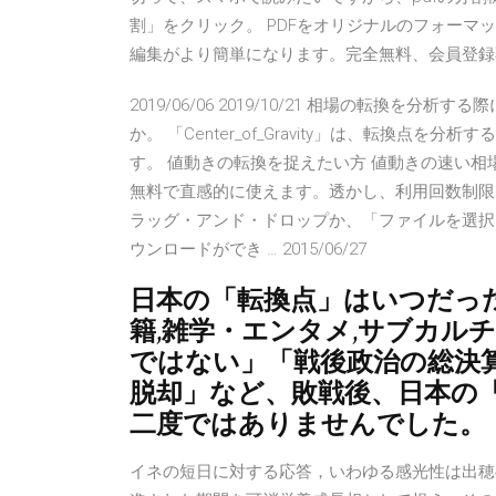
割」をクリック。 PDFをオリジナルのフォーマットを
編集がより簡単になります。完全無料、会員登録
2019/06/06 2019/10/21 相場の転換
か。 「Center_of_Gravity」は、転換
す。 値動きの転換を捉えたい方 値動きの速い相
無料で直感的に使えます。透かし、利用回数制限
ラッグ・アンド・ドロップか、「ファイルを選択
ウンロードができ … 2015/06/27
日本の「転換点」はいつだった？
籍,雑学・エンタメ,サブカル
ではない」「戦後政治の総決
脱却」など、敗戦後、日本の
二度ではありませんでした。
イネの短日に対する応答，いわゆる感光性は出穂