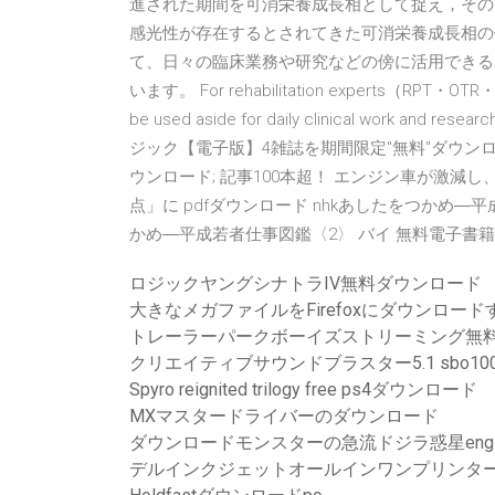
進された期間を可消栄養成長相として捉え，その
感光性が存在するとされてきた可消栄養成長相の
て、日々の臨床業務や研究などの傍に活用できるP
います。 For rehabilitation experts（RPT・OTR・RST）,
be used aside for daily clinical work
ジック【電子版】4雑誌を期間限定"無料"ダウンロード！ s
ウンロード; 記事100本超！ エンジン車が激
点」に pdfダウンロード nhkあしたをつかめ―平
かめ―平成若者仕事図鑑〈2〉 バイ 無料電子書籍
ロジックヤングシナトラIV無料ダウンロード
大きなメガファイルをFirefoxにダウンロード
トレーラーパークボーイズストリーミング無
クリエイティブサウンドブラスター5.1 sbo
Spyro reignited trilogy free ps4ダウンロード
MXマスタードライバーのダウンロード
ダウンロードモンスターの急流ドジラ惑星en
デルインクジェットオールインワンプリンター