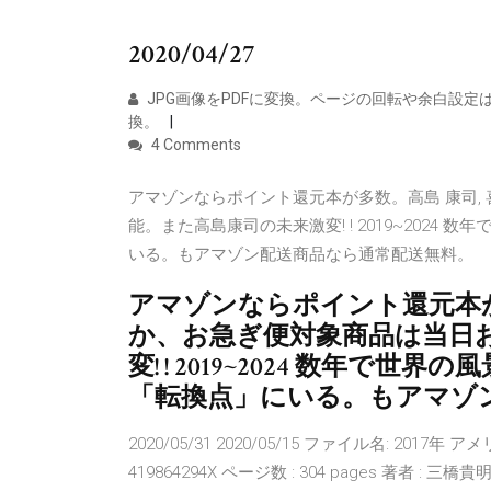
2020/04/27
JPG画像をPDFに変換。ページの回転や余白設定
換。
4 Comments
アマゾンならポイント還元本が多数。高島 康司,
能。また高島康司の未来激変! ! 2019~2024
いる。もアマゾン配送商品なら通常配送無料。
アマゾンならポイント還元本が多
か、お急ぎ便対象商品は当日
変! ! 2019~2024 数年で
「転換点」にいる。もアマゾ
2020/05/31 2020/05/15 ファイル名: 2017
419864294X ページ数 : 304 pages 著者 :