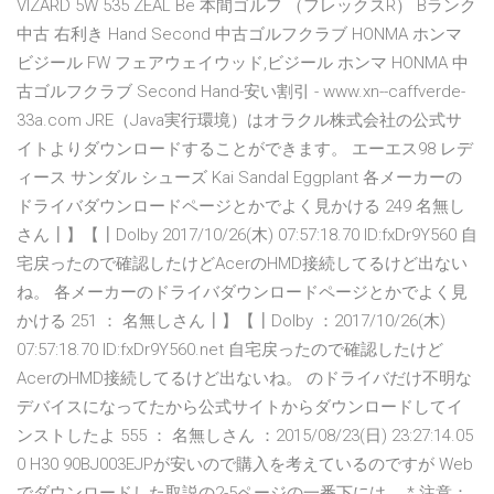
VIZARD 5W 535 ZEAL Be 本間ゴルフ （フレックスR） Bランク
中古 右利き Hand Second 中古ゴルフクラブ HONMA ホンマ
ビジール FW フェアウェイウッド,ビジール ホンマ HONMA 中
古ゴルフクラブ Second Hand-安い割引 - www.xn--caffverde-
33a.com JRE（Java実行環境）はオラクル株式会社の公式サ
イトよりダウンロードすることができます。 エーエス98 レデ
ィース サンダル シューズ Kai Sandal Eggplant 各メーカーの
ドライバダウンロードページとかでよく見かける 249 名無し
さん┃】【┃Dolby 2017/10/26(木) 07:57:18.70 ID:fxDr9Y560 自
宅戻ったので確認したけどAcerのHMD接続してるけど出ない
ね。 各メーカーのドライバダウンロードページとかでよく見
かける 251 ： 名無しさん┃】【┃Dolby ：2017/10/26(木)
07:57:18.70 ID:fxDr9Y560.net 自宅戻ったので確認したけど
AcerのHMD接続してるけど出ないね。 のドライバだけ不明な
デバイスになってたから公式サイトからダウンロードしてイ
ンストしたよ 555 ： 名無しさん ：2015/08/23(日) 23:27:14.05
0 H30 90BJ003EJPが安いので購入を考えているのですが Web
でダウンロードした取説の2-5ページの一番下には、 * 注意：