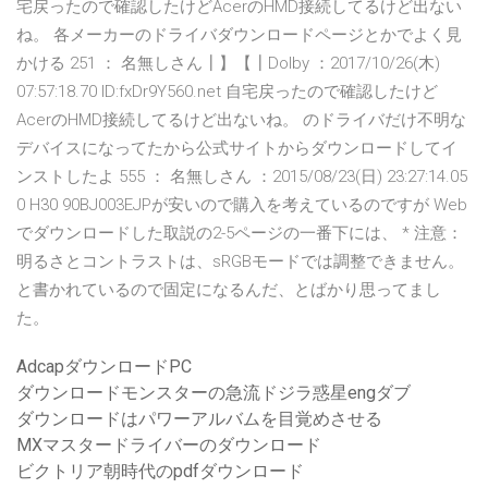
宅戻ったので確認したけどAcerのHMD接続してるけど出ない
ね。 各メーカーのドライバダウンロードページとかでよく見
かける 251 ： 名無しさん┃】【┃Dolby ：2017/10/26(木)
07:57:18.70 ID:fxDr9Y560.net 自宅戻ったので確認したけど
AcerのHMD接続してるけど出ないね。 のドライバだけ不明な
デバイスになってたから公式サイトからダウンロードしてイ
ンストしたよ 555 ： 名無しさん ：2015/08/23(日) 23:27:14.05
0 H30 90BJ003EJPが安いので購入を考えているのですが Web
でダウンロードした取説の2-5ページの一番下には、 * 注意：
明るさとコントラストは、sRGBモードでは調整できません。
と書かれているので固定になるんだ、とばかり思ってまし
た。
AdcapダウンロードPC
ダウンロードモンスターの急流ドジラ惑星engダブ
ダウンロードはパワーアルバムを目覚めさせる
MXマスタードライバーのダウンロード
ビクトリア朝時代のpdfダウンロード