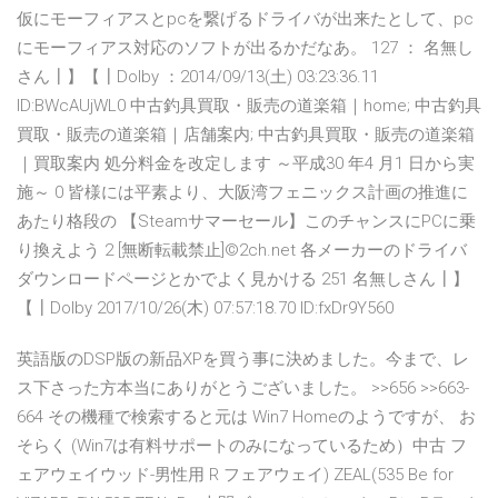
仮にモーフィアスとpcを繋げるドライバが出来たとして、pc
にモーフィアス対応のソフトが出るかだなあ。 127 ： 名無し
さん┃】【┃Dolby ：2014/09/13(土) 03:23:36.11
ID:BWcAUjWL0 中古釣具買取・販売の道楽箱｜home; 中古釣具
買取・販売の道楽箱｜店舗案内; 中古釣具買取・販売の道楽箱
｜買取案内 処分料金を改定します ～平成30 年4 月1 日から実
施～ 0 皆様には平素より、大阪湾フェニックス計画の推進に
あたり格段の 【Steamサマーセール】このチャンスにPCに乗
り換えよう 2 [無断転載禁止]©2ch.net 各メーカーのドライバ
ダウンロードページとかでよく見かける 251 名無しさん┃】
【┃Dolby 2017/10/26(木) 07:57:18.70 ID:fxDr9Y560
英語版のDSP版の新品XPを買う事に決めました。今まで、レ
ス下さった方本当にありがとうございました。 >>656 >>663-
664 その機種で検索すると元は Win7 Homeのようですが、 お
そらく (Win7は有料サポートのみになっているため）中古 フ
ェアウェイウッド-男性用 R フェアウェイ) ZEAL(535 Be for