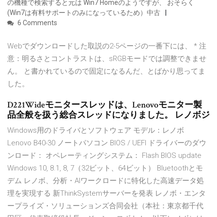
の機種で検索すると元は Win7 Homeのようですが、 おそらく
(Win7は有料サポートのみになっているため）中古
6 Comments
Webでダウンロードした取説の2-5ページの一番下には、 * 注
意：明るさとコントラストは、sRGBモードでは調整できませ
ん。 と書かれているので固定になるんだ、とばかり思ってま
した。
D221Wideモニタースレッドは、Lenovoモニター製
品全般を扱う総合スレッドになりました。 レノボジ
Windows用のドライバとソフトウェア モデル：レノボ
Lenovo B40-30 ノートパソコン BIOS / UEFI ドライバーのダウ
ンロード： オペレーティングシステム： Flash BIOS update
Windows 10, 8.1, 8, 7（32ビット、64ビット） Bluetoothとモ
デム レノボ、分析・AIワークロードに特化した高速データ処
理を実現する 新ThinkSystemサーバーを発表 レノボ・エンタ
ープライズ・ソリューションズ合同会社（本社：東京都千代