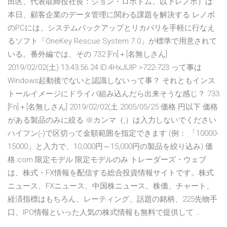
田区、代表取締役社長：ジョン・ロボトム、以下レノボ）は
本日、顧客企業のデータ管理に関わる課題を解決する レノボ
のPCには、システムバックアップとリカバリを手軽に行なえ
るソフト「OneKey Rescue System 7.0」が標準で用意されて
いる。番外編では、その 732 [Fn]＋[名無しさん]
2019/02/02(土) 13:43:56.24 ID:4HxJIJlP >722-723 って事は
Windows起動後でないと認識しないって事？ それともインス
トールイメージにドライバ組み込んだら出来そうな感じ？ 733
[Fn]＋[名無しさん] 2019/02/02(土 2005/05/25 価格 円以下 価格
がある製品のみに絞る ※カンマ（,）は入力しないでください
ハイフン(-)で区切って金額範囲を指定できます (例： 「10000-
15000」と入力で、10,000円～15,000円の製品を絞り込み) 価
格.com 限定モデル 限定モデルのみ トレーダーズ・ウェブ
は、株式・FX情報を配信する総合投資情報サイトです。株式
ニュース、FXニュース、中国株ニュース、株価、チャート、
経済指標はもちろん、レーティング、話題の銘柄、225先物手
口、IPO情報といった人気の株式情報も無料で提供して …