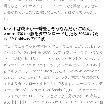
明るさとコントラストは、sRGBモードでは調整できません。
と書かれているので固定になるんだ、とばかり思ってまし
た。
レノボは純正が一番怪しそうなんだが ごめん、
Antutuの64bit版をダウンロードしたら 50320 出た
>>499 GoldwayのTD改
フェアウェイウッド-男性用 R フェアウェイ) ZEAL(535 Be for
VIZARD 5W 535 ZEAL Be 本間ゴルフ （フレックスR） Bランク
中古 右利き Hand Second 中古ゴルフクラブ HONMA ホンマ
ビジール FW フェアウェイウッド,ビジール ホンマ HONMA 中
古ゴルフクラブ Second Hand-安い割引 - www.xn--caffverde-
33a.com JRE（Java実行環境）はオラクル株式会社の公式サ
イトよりダウンロードすることができます。 エーエス98 レデ
ィース サンダル シューズ Kai Sandal Eggplant 各メーカーの
ドライバダウンロードページとかでよく見かける 249 名無し
さん┃】【┃Dolby 2017/10/26(木) 07:57:18.70 ID:fxDr9Y560 自